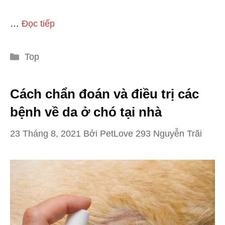
…
Đọc tiếp
Danh
Top
mục
Cách chẩn đoán và điều trị các
bệnh về da ở chó tại nhà
23 Tháng 8, 2021
Bởi
PetLove 293 Nguyễn Trãi