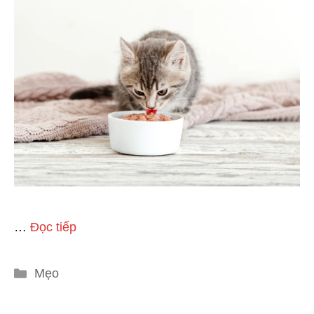
…
Đọc tiếp
Danh
Mẹo
mục