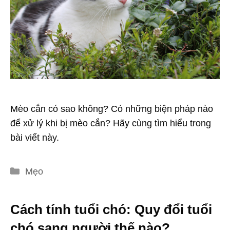
Mèo cắn có sao không? Có những biện pháp nào
để xử lý khi bị mèo cắn? Hãy cùng tìm hiểu trong
bài viết này.
Danh
Mẹo
mục
Cách tính tuổi chó: Quy đổi tuổi
chó sang người thế nào?