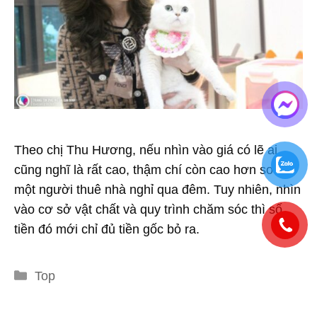
Theo chị Thu Hương, nếu nhìn vào giá có lẽ ai
cũng nghĩ là rất cao, thậm chí còn cao hơn so với
một người thuê nhà nghỉ qua đêm. Tuy nhiên, nhìn
vào cơ sở vật chất và quy trình chăm sóc thì số
tiền đó mới chỉ đủ tiền gốc bỏ ra.
Danh
Top
mục