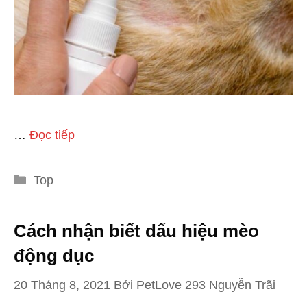
…
Đọc tiếp
Danh
Top
mục
Cách nhận biết dấu hiệu mèo
động dục
20 Tháng 8, 2021
Bởi
PetLove 293 Nguyễn Trãi