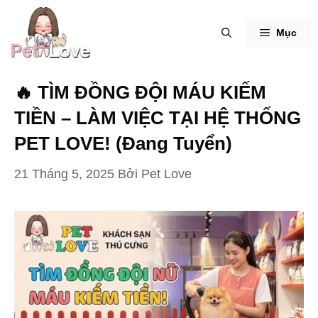
Chuyển
đến
Mục
nội
dung
🔥 TÌM ĐỒNG ĐỘI MÁU KIẾM
TIỀN – LÀM VIỆC TẠI HỆ THỐNG
PET LOVE! (Đang Tuyển)
21 Tháng 5, 2025
Bởi
Pet Love