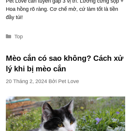
Pet Love cần tuyển gấp 3 vị trí. Lương cứng sộp +
Hoa hồng rõ ràng. Cơ chế mở, cứ làm tốt là tiền
đầy túi!
Danh
Top
mục
Mèo cắn có sao không? Cách xử
lý khi bị mèo cắn
20 Tháng 2, 2024
Bởi
Pet Love