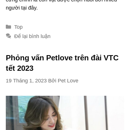
người tại đây.
Danh
Top
mục
Để lại bình luận
Phỏng vấn Petlove trên đài VTC
tết 2023
19 Tháng 1, 2023
Bởi
Pet Love