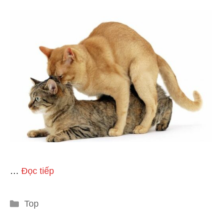
…
Đọc tiếp
Danh
Top
mục